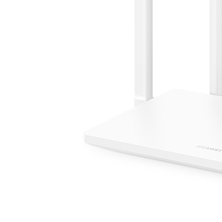
 que está
imentam a