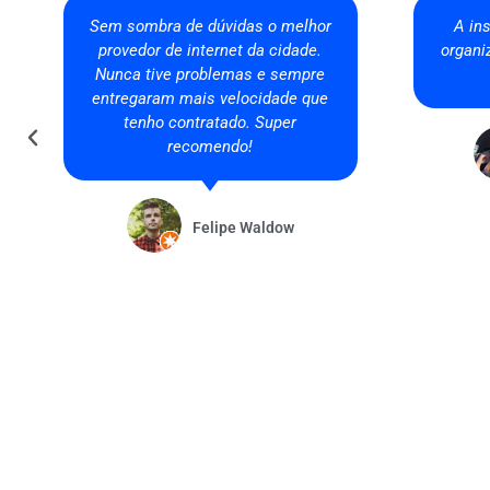
Ótimo atendimento, profissionais
Ótimo a
competentes e internet de
nunc
excelente qualidade... Recomendo
prove
100%
qua
aten
praz
mu
HorstKing