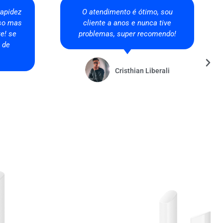
 melhor
A instalação foi rápida e bem
idade.
organizada. Estamos felizes com
sempre
a nova internet.
ade que
per
Rubia Assmann
ow