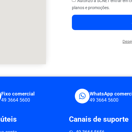
Autorizo a SCNET entrar em c
planos e promoções.
Desej
Fixo comercial
WhatsApp comerci
49 3664 5600
49 3664 5600
 úteis
Canais de suporte