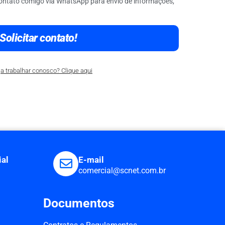
ontato comigo via WhatsApp para envio de informações,
Solicitar contato!
a trabalhar conosco? Clique aqui
al
E-mail
comercial@scnet.com.br
Documentos