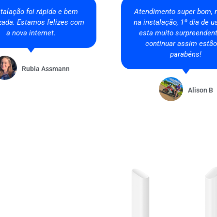
tendimento, ótimo serviço,
Sem sombra de dúvidas o
a fui tratado assim numa
provedor de internet da c
dora de internet. Desde a
Nunca tive problemas e 
lidade da internet ate o
entregaram mais velocid
dimento e sem falar dos
tenho contratado. Su
os que foram cumpridos
recomendo!
ito antes do previsto.
Felipe Wald
Marcelo Mendes