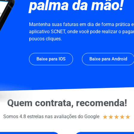
palma da mão!
Mantenha suas faturas em dia de forma prática 
aplicativo SCNET, onde você pode realizar o pag
poucos cliques.
Baixe para IOS
Baixe para Android
Quem contrata, recomenda!
★
★
★
★
★
Somos 4.8 estrelas nas avaliações do Google