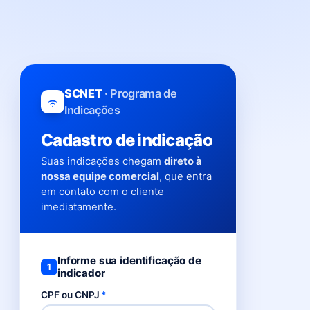
SCNET
· Programa de
Indicações
Cadastro de indicação
Suas indicações chegam
direto à
nossa equipe comercial
, que entra
em contato com o cliente
imediatamente.
Informe sua identificação de
1
indicador
CPF ou CNPJ
*